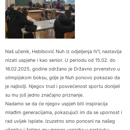
Naš učenik, Hebibović Nuh iz odjeljenja IV1, nastavlja
nizati uspjehe i kao senior. U periodu od 15.02. do
16.02.2025. godine održano je Državno prvenstvo u
olimpijskom boksu, gdje je Nuh ponovo pokazao da
je najbolji. Njegov trud i posvećenost sportu donijeli
su mu još jedno značajno priznanje.
Nadamo se da će njegov uspjeh biti inspiracija
mlađim generacijama, pokazujući im da se upornost i
rad uvijek isplate. Izuzetno smo ponosni na našeg
učenika i želimo mu mnogo uspjeha u nastavku