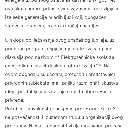
energetiku. Od svog osnivanja davne 1947. godine,
ova škola hrabro prkosi svim izazovima, ostavljajući
iza sebe generacije mladih ljudi koji, obogaćeni
stečenim znanjem, hrabro koračaju naprijed.
U sklopu obilježavanja ovog značajnog jubileja, uz
prigodan program, uspješno je realizovana i panel-
diskusija pod nazivom **„Elektrotehnička škola za
energetiku u susret dualnom obrazovanju.“** Na
ovom događaju su učenici, profesori i predstavnici
privrednih subjekata imali priliku razmijeniti iskustva i
ideje, produbljujući saradnju između obrazovanja i
privrede.
Posebnu zahvalnost upućujemo profesorici Zuko Aidi
na posvećenosti i izuzetnom trudu u organizaciji ovog
programa. Njena predanost i vizija nastavnog procesa