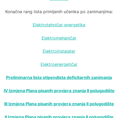
Konačna rang lista primljenih učenika po zanimanjima:
Elektrotehničar energetike
Elektromehaničar
Elektroinstalater
Elektroenergetičar
Preliminarna lista stipendista deficitarnih zanimanja
IV Izmjena Plana pisanih provjera znanja II polugodište
III Izmjena Plana pisanih provjera znanja II polugodište
II Izmjena Plana pisanih provjera znanja II polugodište