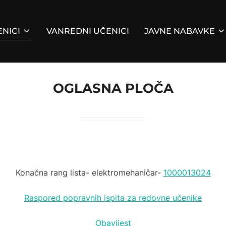
NICI
VANREDNI UČENICI
JAVNE NABAVKE
OGLASNA PLOČA
Konačna rang lista- elektromehaničar-
1000013024
Raspored popravnih ispita za redovne učenike
Obavijest