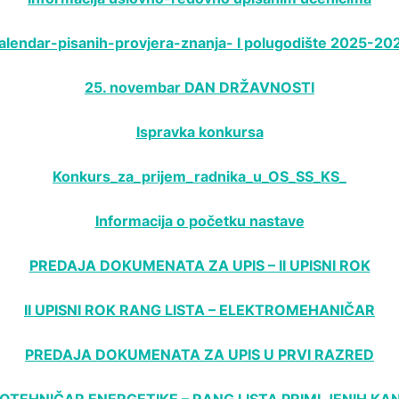
alendar-pisanih-provjera-znanja- I polugodište 2025-20
25. novembar DAN DRŽAVNOSTI
Ispravka konkursa
Konkurs_za_prijem_radnika_u_OS_SS_KS_
Informacija o početku nastave
PREDAJA DOKUMENATA ZA UPIS – II UPISNI ROK
II UPISNI ROK RANG LISTA – ELEKTROMEHANIČAR
PREDAJA DOKUMENATA ZA UPIS U PRVI RAZRED
OTEHNIČAR ENERGETIKE – RANG LISTA PRIMLJENIH KA