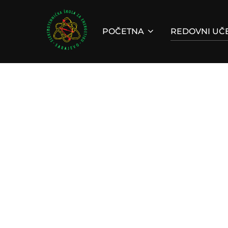
Skip
to
POČETNA
REDOVNI UČE
content