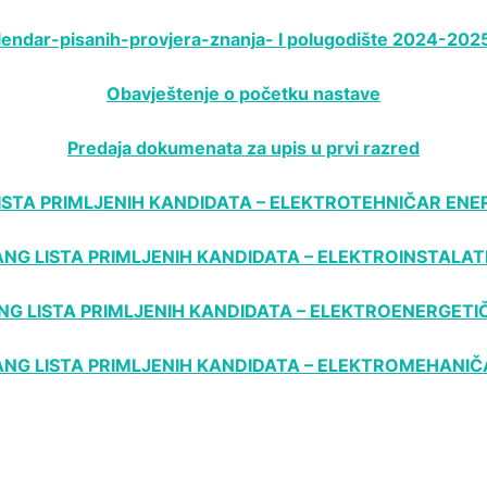
lendar-pisanih-provjera-znanja- I polugodište 2024-2025
Obavještenje o početku nastave
Predaja dokumenata za upis u prvi razred
ISTA PRIMLJENIH KANDIDATA – ELEKTROTEHNIČAR ENE
ANG LISTA PRIMLJENIH KANDIDATA – ELEKTROINSTALAT
NG LISTA PRIMLJENIH KANDIDATA – ELEKTROENERGETI
ANG LISTA PRIMLJENIH KANDIDATA – ELEKTROMEHANIČ