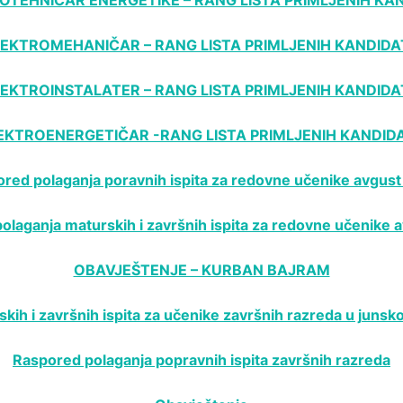
LEKTROMEHANIČAR – RANG LISTA PRIMLJENIH KANDIDA
LEKTROINSTALATER – RANG LISTA PRIMLJENIH KANDIDA
EKTROENERGETIČAR -RANG LISTA PRIMLJENIH KANDID
red polaganja poravnih ispita za redovne učenike avgus
olaganja maturskih i završnih ispita za redovne učenike 
OBAVJEŠTENJE – KURBAN BAJRAM
ih i završnih ispita za učenike završnih razreda u juns
Raspored polaganja popravnih ispita završnih razreda