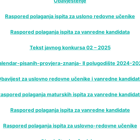
Obavještenje
Raspored polaganja ispita za uslono redovne učenike
Raspored polaganja ispita za vanredne kandidata
Tekst javnog konkursa 02 – 2025
alendar-pisanih-provjera-znanja- II polugodište 2024-20
bavijest za uslovno redovne učenike i vanredne kandida
aspored polaganja maturskih ispita za vanredne kandida
Raspored polaganja ispita za vanredne kandidate
Raspored polaganja ispita za uslovno-redovne učenike