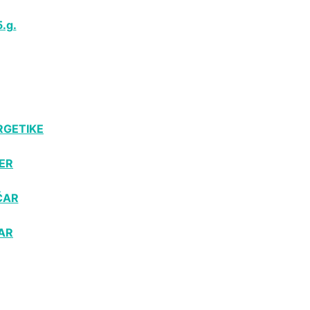
.g.
RGETIKE
ER
ČAR
AR