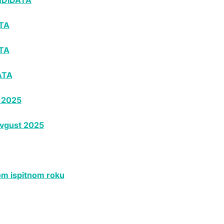
TA
TA
ATA
t 2025
avgust 2025
kom ispitnom roku