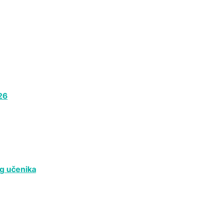
26
og učenika