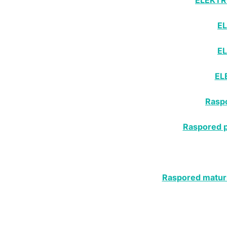
E
E
EL
Raspo
Raspored p
Raspored matursk