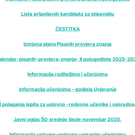
Lista prijavljenih kandidata za stipendiju
ČESTITKA
Izmjena plana Pisanih provjera znanja
alendar-pisanih-provjera-znanja- II polugodiste 2025-20
Informacija roditeljima i učenicima
Informacija učenicima – podjela Uvjerenja
polaganja ispita za uslovno -redovne učenike i vanredn
Javni oglas ŠO srednje škole novembar 2025.
Informacija uslovno-redovno upisanim učenicima